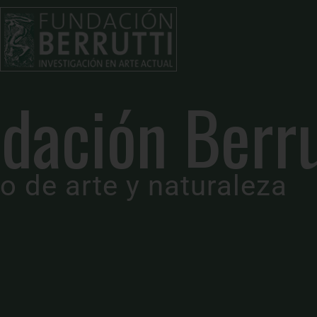
FUNDACIÓN
BERRUTTI
Inspirando
dación Berru
el Arte y la
Creatividad
o de arte y naturaleza