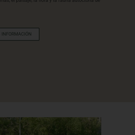
ás, el paisaje, la flora y la fauna autóctona de
 INFORMACIÓN