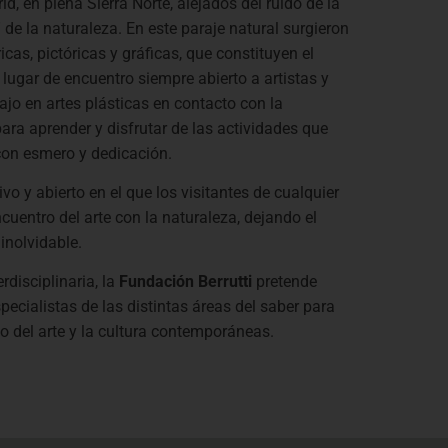
d, en plena Sierra Norte, alejados del ruido de la
de la naturaleza. En este paraje natural surgieron
cas, pictóricas y gráficas, que constituyen el
lugar de encuentro siempre abierto a artistas y
jo en artes plásticas en contacto con la
ara aprender y disfrutar de las actividades que
con esmero y dedicación.
o y abierto en el que los visitantes de cualquier
cuentro del arte con la naturaleza, dejando el
inolvidable.
rdisciplinaria, la
Fundación Berrutti
pretende
pecialistas de las distintas áreas del saber para
o del arte y la cultura contemporáneas.