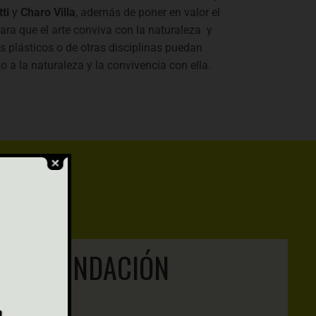
ti
y
Charo Villa
, además de poner en valor el
ara que el arte conviva con la naturaleza y
as plásticos o de otras disciplinas puedan
o a la naturaleza y la convivencia con ella.
E LA FUNDACIÓN