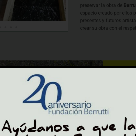
preservar la obra de
Berrut
espacio creado por ellos p
presentes y futuros artist
crear su obra con el respet
EL ESPACIO NATURAL D
BERRUTTI