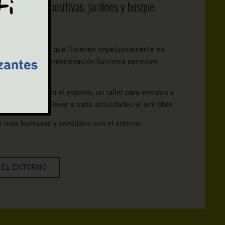
res, zonas expositivas, jardines y bosque.
, granito y jaras que florecen impetuosamente en
ches, libres de contaminación lumínica permiten
te integrada en el entorno, un taller para eventos y
rior se pueden llevar a cabo actividades al aire libre.
o más humanas y sensibles con el entorno.
 EL ENTORNO