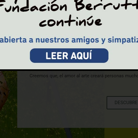
Este espacio natural está distribuido por talle
La Fundación está rodeada de manantiales naturales
primavera. Constituye un espacio sin ruido y las no
contemplar la vía láctea en todo su esplendor.
La Fundación cuenta con una casa y talleres plenamen
trabajos artísticos, con un total de 8000m² en el exte
Creemos que, el amor al arte creará personas much
DESCUBRE