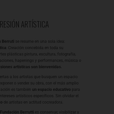
PRESIÓN ARTÍSTICA
 Berruti
se resume en una sola idea:
tica
. Creación concebida en toda su
rtes plásticas pintura, escultura, fotografía,
laciones, hapenings y performances, música o
siones artísticas son bienvenidas.
rtas a los artistas que busquen un espacio
 exponer o vender su obra, con el más amplio
ndación es también
un espacio educativo
para
tereses artísticos específicos. Sin olvidar el
vo
de artistas en actitud cocreadora.
Fundación Berrutti
es conservar, visibilizar y