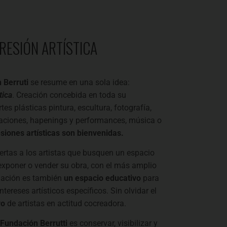
PRESIÓN ARTÍSTICA
 Berruti
se resume en una sola idea:
tica
. Creación concebida en toda su
rtes plásticas pintura, escultura, fotografía,
laciones, hapenings y performances, música o
siones artísticas son bienvenidas.
rtas a los artistas que busquen un espacio
 exponer o vender su obra, con el más amplio
ndación es también
un espacio educativo
para
tereses artísticos específicos. Sin olvidar el
vo
de artistas en actitud cocreadora.
Fundación Berrutti
es conservar, visibilizar y