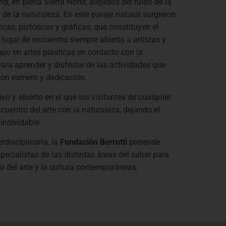
d, en plena Sierra Norte, alejados del ruido de la
de la naturaleza. En este paraje natural surgieron
cas, pictóricas y gráficas, que constituyen el
lugar de encuentro siempre abierto a artistas y
jo en artes plásticas en contacto con la
ara aprender y disfrutar de las actividades que
con esmero y dedicación.
o y abierto en el que los visitantes de cualquier
cuentro del arte con la naturaleza, dejando el
inolvidable.
rdisciplinaria, la
Fundación Berrutti
pretende
pecialistas de las distintas áreas del saber para
o del arte y la cultura contemporáneas.