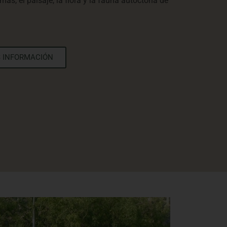
ás, el paisaje, la flora y la fauna autóctona de
 INFORMACIÓN