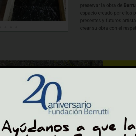
preservar la obra de
Berrut
espacio creado por ellos p
presentes y futuros artist
crear su obra con el respet
EL ESPACIO NATURAL D
BERRUTTI