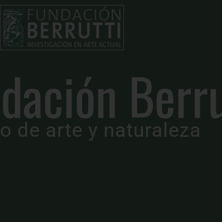
FUNDACIÓN
BERRUTTI
Inspirando
dación Berru
el Arte y la
Creatividad
o de arte y naturaleza