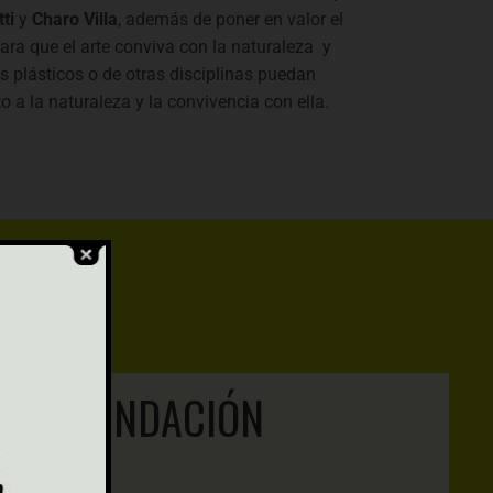
ti
y
Charo Villa
, además de poner en valor el
ara que el arte conviva con la naturaleza y
as plásticos o de otras disciplinas puedan
o a la naturaleza y la convivencia con ella.
E LA FUNDACIÓN