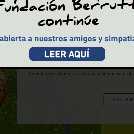
Este espacio natural está distribuido por talle
La Fundación está rodeada de manantiales naturales
primavera. Constituye un espacio sin ruido y las no
contemplar la vía láctea en todo su esplendor.
La Fundación cuenta con una casa y talleres plenamen
trabajos artísticos, con un total de 8000m² en el exte
Creemos que, el amor al arte creará personas much
DESCUBRE