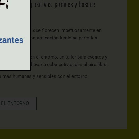
res, zonas expositivas, jardines y bosque.
, granito y jaras que florecen impetuosamente en
ches, libres de contaminación lumínica permiten
te integrada en el entorno, un taller para eventos y
rior se pueden llevar a cabo actividades al aire libre.
o más humanas y sensibles con el entorno.
 EL ENTORNO