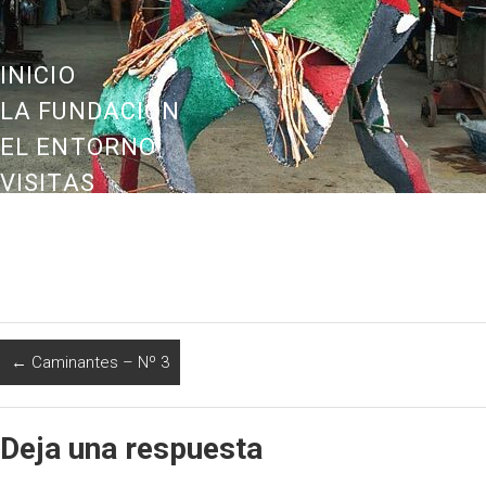
INICIO
LA FUNDACIÓN
EL ENTORNO
VISITAS
OBRAS
¡PARTICIPA!
CONTACTO
←
Caminantes – Nº 3
Deja una respuesta